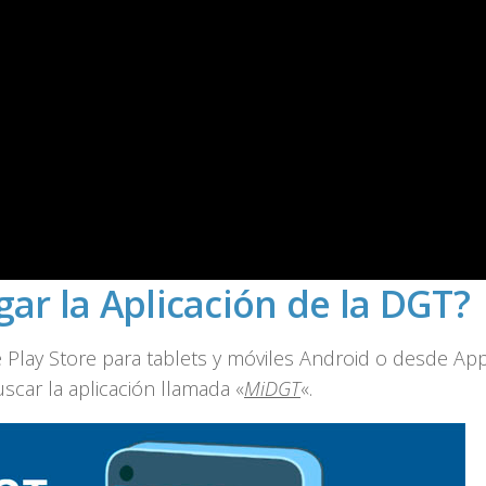
ar la Aplicación de la DGT?
e Play Store para tablets y móviles Android o desde Ap
uscar la aplicación llamada «
MiDGT
«.