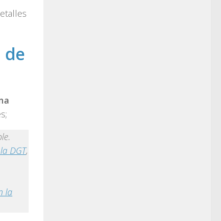
etalles
l de
ema
s;
le.
 la DGT
,
n la