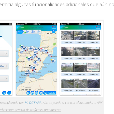
permitía algunas funcionalidades adicionales que aún n
co reemplazada por
Mi DGT APP
. Aún se puede encontrar el instalador o APK
//direccion-general-de-trafico.es.aptoide.com