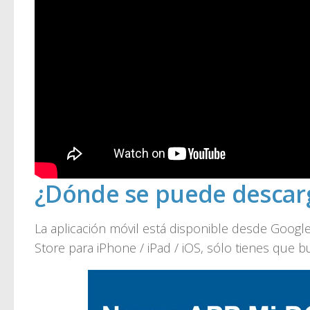
¿Dónde se puede descarg
La aplicación móvil está disponible desde Googl
Store para iPhone / iPad / iOS, sólo tienes que b