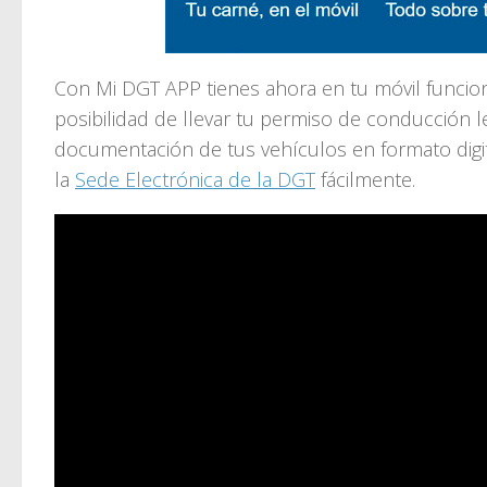
Con Mi DGT APP tienes ahora en tu móvil funcio
posibilidad de llevar tu permiso de conducción le
documentación de tus vehículos en formato digit
la
Sede Electrónica de la DGT
fácilmente.