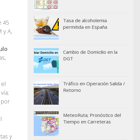
Tasa de alcoholemia
e 45
permitida en España
 y A,
ulo
Cambio de Domicilio en la
as,
DGT
l
 el
Tráfico en Operación Salida /
Retorno
vía;
 por
MeteoRuta; Pronóstico del
l
Tiempo en Carreteras
tas y