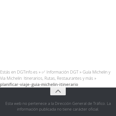
Estás en
DGTinfo.es
»
✅ Información DGT
»
Guía Michelin y
Via Michelin: Itinerarios, Rutas, Restaurantes y más
»
planificar-viaje-guia-michelin-itinerario
Esta web no pertenece a la Dirección General de Tráfico. La
información publicada no tiene carácter oficial.