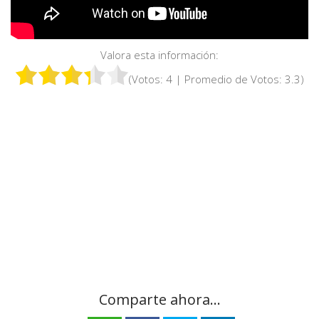
Valora esta información:
(Votos:
4
| Promedio de Votos:
3.3
)
Comparte ahora...