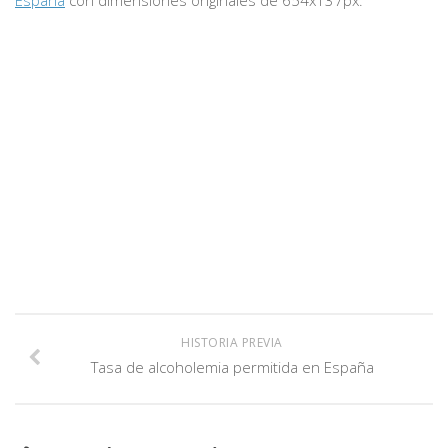
España
con dimensiones originales de 654x137px.
HISTORIA PREVIA
Tasa de alcoholemia permitida en España